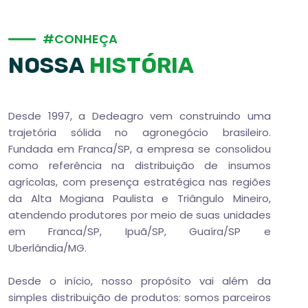
#
C
O
N
H
E
Ç
A
N
O
S
S
A
H
I
S
T
Ó
R
I
A
Desde 1997, a Dedeagro vem construindo uma
trajetória sólida no agronegócio brasileiro.
Fundada em Franca/SP, a empresa se consolidou
como referência na distribuição de insumos
agrícolas, com presença estratégica nas regiões
da Alta Mogiana Paulista e Triângulo Mineiro,
atendendo produtores por meio de suas unidades
em Franca/SP, Ipuã/SP, Guaíra/SP e
Uberlândia/MG.
Desde o início, nosso propósito vai além da
simples distribuição de produtos: somos parceiros