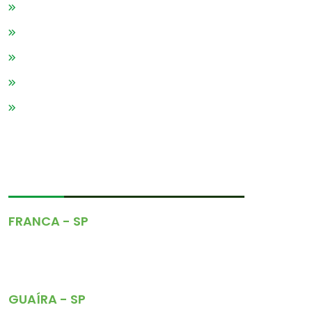
Código De Conduta
Produtos
Serviços
Blog
Contato
CONTATOS
FRANCA - SP
Rua Padre Conrado, 738
Vila Santos Dumont
(16) 3712-7977
GUAÍRA - SP