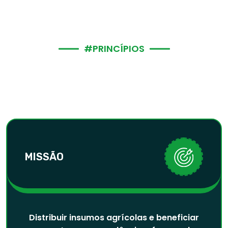
#
P
R
I
N
C
Í
P
I
O
S
M
I
S
S
Ã
O
-
V
I
S
Ã
O
-
V
A
L
O
R
E
S
MISSÃO
Distribuir insumos agrícolas e beneficiar