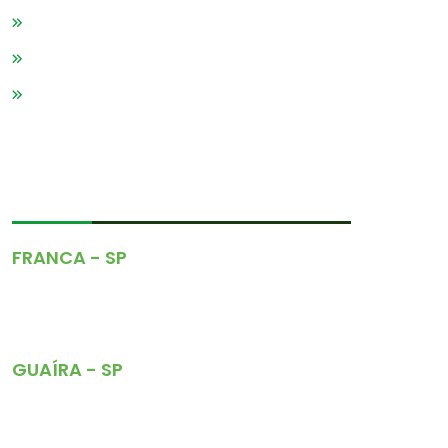
Serviços
Blog
Contato
CONTATOS
FRANCA - SP
Rua Padre Conrado, 738
Vila Santos Dumont
(16) 3712-7977
GUAÍRA - SP
Av. Dr. João Batista Santana, 2086
(17) 3331-4111